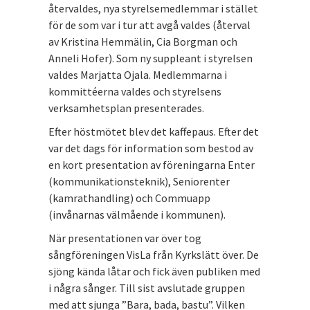
återvaldes, nya styrelsemedlemmar i stället
för de som var i tur att avgå valdes (återval
av Kristina Hemmälin, Cia Borgman och
Anneli Hofer). Som ny suppleant i styrelsen
valdes Marjatta Ojala. Medlemmarna i
kommittéerna valdes och styrelsens
verksamhetsplan presenterades.
Efter höstmötet blev det kaffepaus. Efter det
var det dags för information som bestod av
en kort presentation av föreningarna Enter
(kommunikationsteknik), Seniorenter
(kamrathandling) och Commuapp
(invånarnas välmående i kommunen).
När presentationen var över tog
sångföreningen VisLa från Kyrkslätt över. De
sjöng kända låtar och fick även publiken med
i några sånger. Till sist avslutade gruppen
med att sjunga ”Bara, bada, bastu”. Vilken